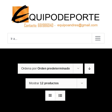
Saltar
al
contenido
Ir a...
Ordena por
Orden predeterminado
Mostrar
12 productos