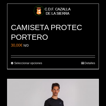
CAMISETA PROTEC
PORTERO
30,00
€
N/D
Seleccionar opciones
Detalles
Este
producto
tiene
múltiples
variantes.
Las
opciones