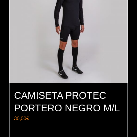
se
pueden
elegir
en
la
página
de
producto
CAMISETA PROTEC
PORTERO NEGRO M/L
30,00
€