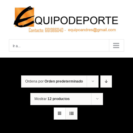
Saltar
al
contenido
Ir a...
Ordena por
Orden predeterminado
Mostrar
12 productos