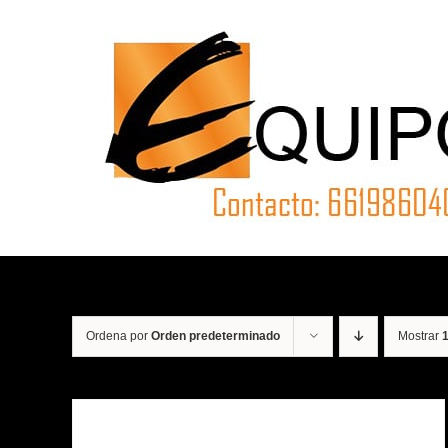
Saltar
al
contenido
Ordena por
Orden predeterminado
Mostrar