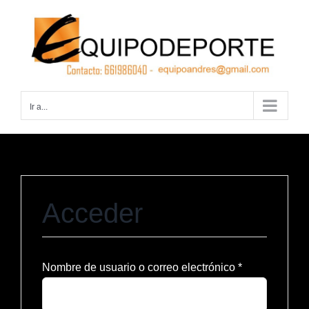
Saltar
al
contenido
Ir a...
Acceder
Obligatorio
Nombre de usuario o correo electrónico
*