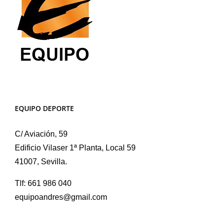
página
de
producto
EQUIPO DEPORTE
C/ Aviación, 59
Edificio Vilaser 1ª Planta, Local 59
41007, Sevilla.
Tlf: 661 986 040
equipoandres@gmail.com