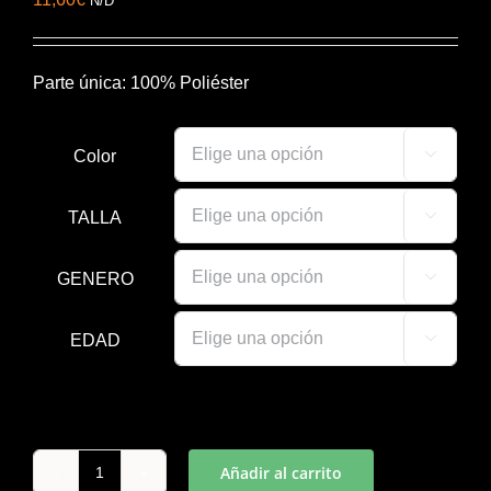
N/D
Parte única: 100% Poliéster
Color

TALLA

GENERO

EDAD

Añadir al carrito
CAMISETA