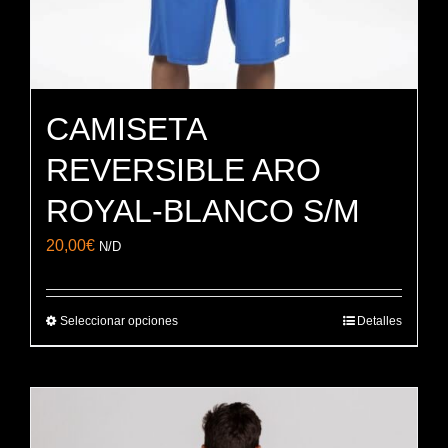
CAMISETA
REVERSIBLE ARO
ROYAL-BLANCO S/M
20,00
€
N/D
Seleccionar opciones
Detalles
Este
producto
tiene
múltiples
variantes.