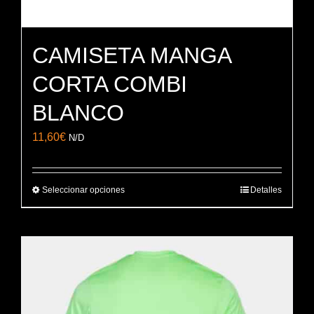
CAMISETA MANGA
CORTA COMBI
BLANCO
11,60
€
N/D
Seleccionar opciones
Detalles
Este
producto
tiene
múltiples
variantes.
Las
opciones