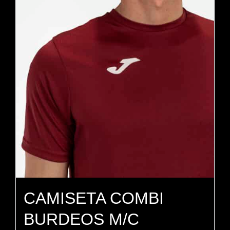
variantes.
Las
opciones
se
pueden
elegir
en
la
página
de
producto
CAMISETA COMBI
BURDEOS M/C