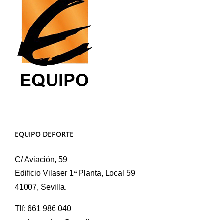
la
página
de
producto
EQUIPO DEPORTE
C/ Aviación, 59
Edificio Vilaser 1ª Planta, Local 59
41007, Sevilla.
Tlf: 661 986 040