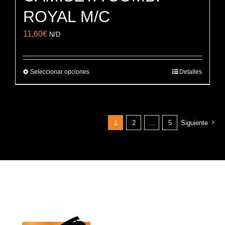
ROYAL M/C
11,60
€
N/D
Seleccionar opciones
Detalles
Este
producto
tiene
múltiples
1
2
…
5
Siguiente
variantes.
Las
opciones
se
pueden
elegir
en