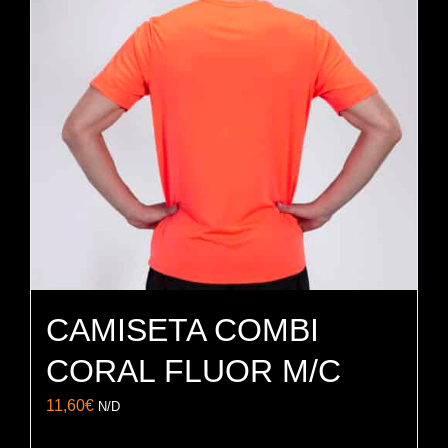
opciones
se
pueden
elegir
en
la
página
de
producto
CAMISETA COMBI
CORAL FLUOR M/C
11,60
€
N/D