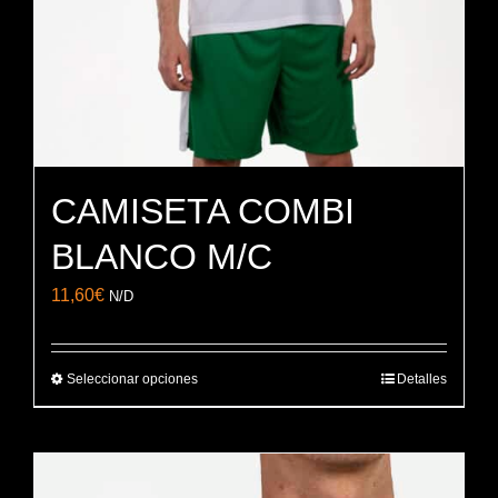
la
página
de
producto
CAMISETA COMBI
BLANCO M/C
11,60
€
N/D
Seleccionar opciones
Detalles
Este
producto
tiene
múltiples