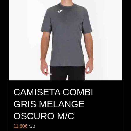
se
pueden
elegir
en
la
página
de
producto
CAMISETA COMBI
GRIS MELANGE
OSCURO M/C
11,60
€
N/D