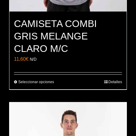
CAMISETA COMBI
GRIS MELANGE
CLARO M/C
11,60
€
N/D
Seleccionar opciones
Detalles
Este
producto
tiene
múltiples
variantes.
Las
opciones