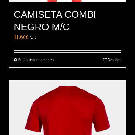
CAMISETA COMBI
NEGRO M/C
11,60
€
N/D
Seleccionar opciones
Detalles
Este
producto
tiene
múltiples
variantes.
Las
opciones
se
pueden