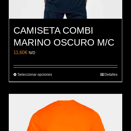
producto
CAMISETA COMBI
MARINO OSCURO M/C
11,60
€
N/D
Seleccionar opciones
Detalles
Este
producto
tiene
múltiples
variantes.
Las
opciones