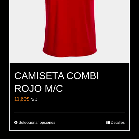
elegir
en
la
página
de
producto
CAMISETA COMBI
ROJO M/C
11,60
€
N/D
Seleccionar opciones
Detalles
Este
producto