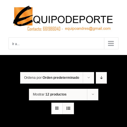
Saltar
al
contenido
Ir a...
Ordena por
Orden predeterminado
Mostrar
12 productos