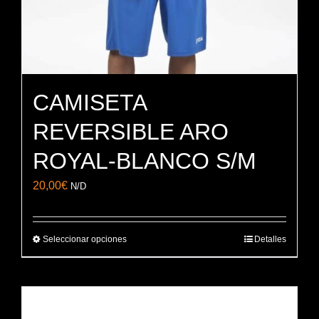
CAMISETA
REVERSIBLE ARO
ROYAL-BLANCO S/M
20,00
€
N/D
Seleccionar opciones
Detalles
Este
producto
tiene
múltiples