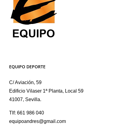
página
de
producto
EQUIPO DEPORTE
C/ Aviación, 59
Edificio Vilaser 1ª Planta, Local 59
41007, Sevilla.
Tlf: 661 986 040
equipoandres@gmail.com