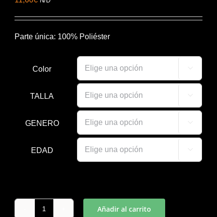
N/D
Parte única: 100% Poliéster
Color

TALLA

GENERO

EDAD

Añadir al carrito
CAMISETA