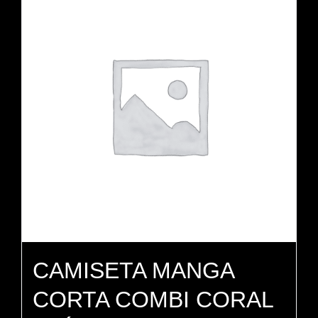
variantes.
Las
opciones
se
pueden
elegir
en
la
página
de
producto
CAMISETA MANGA
CORTA COMBI CORAL