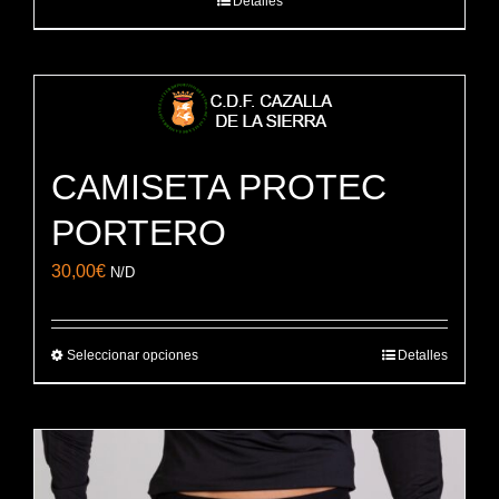
Detalles
CAMISETA PROTEC
PORTERO
30,00
€
N/D
Seleccionar opciones
Detalles
Este
producto
tiene
múltiples
variantes.