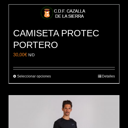
CAMISETA PROTEC
PORTERO
30,00
€
N/D
Seleccionar opciones
Detalles
Este
producto
tiene
múltiples
variantes.
Las
opciones