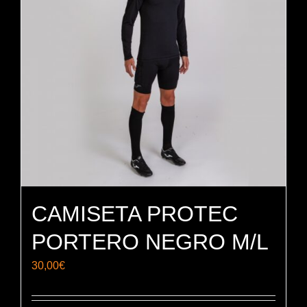
se
pueden
elegir
en
la
página
de
producto
CAMISETA PROTEC
PORTERO NEGRO M/L
30,00
€