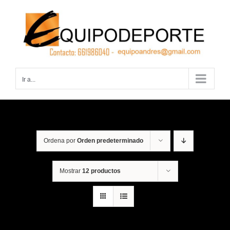
Saltar
al
contenido
Ir a...
Ordena por
Orden predeterminado
Mostrar
12 productos