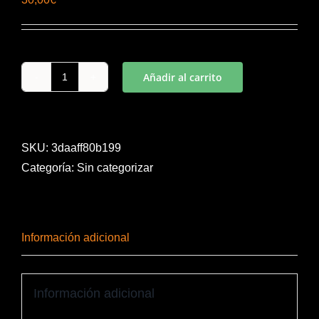
Añadir al carrito
CAMISETA
PROTEC
PORTERO
NEGRO
SKU:
3daaff80b199
M/L
Categoría:
Sin categorizar
cantidad
Información adicional
Información adicional