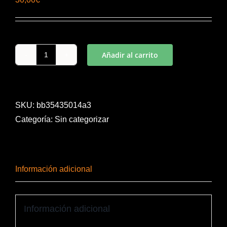
Añadir al carrito
CAMISETA
PROTEC
PORTERO
NEGRO
SKU:
bb35435014a3
M/L
Categoría:
Sin categorizar
cantidad
Información adicional
Información adicional