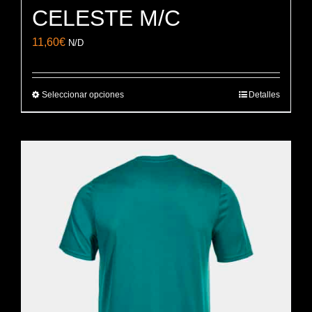
CELESTE M/C
11,60
€
N/D
Seleccionar opciones
Detalles
Este
producto
tiene
múltiples
variantes.
Las
opciones
se
pueden
elegir
en
la