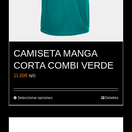
página
de
producto
CAMISETA MANGA
CORTA COMBI VERDE
11,60
€
N/D
Seleccionar opciones
Detalles
Este
producto
tiene
múltiples
variantes.