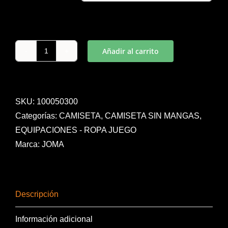
Añadir al carrito
CAMISETA
REVERSIBLE
ARO
MARINO-
SKU:
100050300
BLANCO
Categorías:
CAMISETA
,
CAMISETA SIN MANGAS
,
S/M
EQUIPACIONES - ROPA JUEGO
cantidad
Marca:
JOMA
Descripción
Información adicional