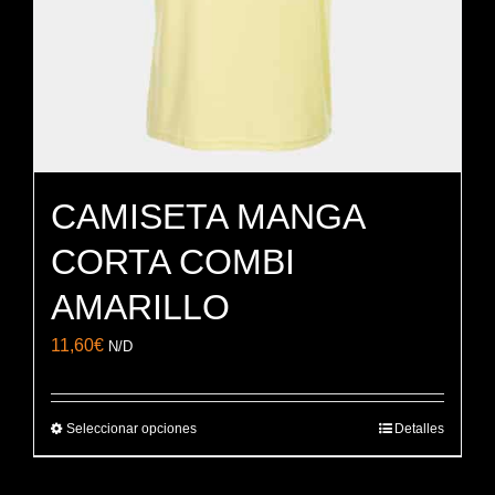
CAMISETA MANGA
CORTA COMBI
AMARILLO
11,60
€
N/D
Seleccionar opciones
Detalles
Este
producto
tiene