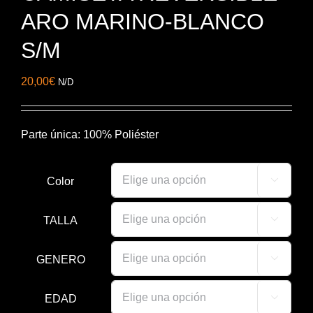
ARO MARINO-BLANCO
S/M
20,00
€
N/D
Parte única: 100% Poliéster
Color

TALLA

GENERO

EDAD
