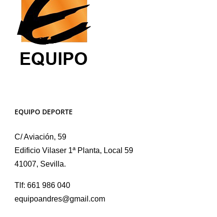
página
de
producto
EQUIPO DEPORTE
C/ Aviación, 59
Edificio Vilaser 1ª Planta, Local 59
41007, Sevilla.
Tlf: 661 986 040
equipoandres@gmail.com