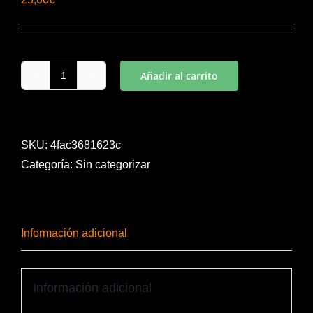
Añadir al carrito
PANTALON
LARGO
STAFF
NEGRO
SKU:
4fac3681623c
cantidad
Categoría:
Sin categorizar
Información adicional
Información adicional