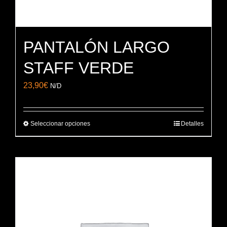
PANTALÓN LARGO
STAFF VERDE
23,90
€
N/D
Seleccionar opciones
Detalles
Este
producto
tiene
múltiples
variantes.
Las
opciones
se