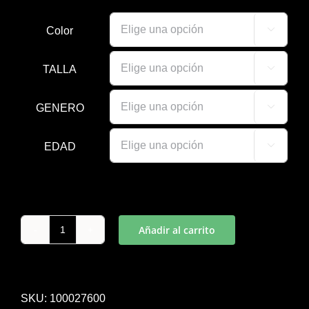
Color

TALLA

GENERO

EDAD

Añadir al carrito
PANTALÓN
LARGO
STAFF
ROJO
SKU:
100027600