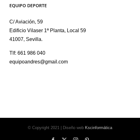
EQUIPO DEPORTE
C/ Aviación, 59
Edificio Vilaser 1ª Planta, Local 59
41007, Sevilla.
Tlf: 661 986 040
equipoandres@gmail.com
© Copyright 2021 | Diseño web
Kscinformática
Facebook
X
Instagram
Pinterest