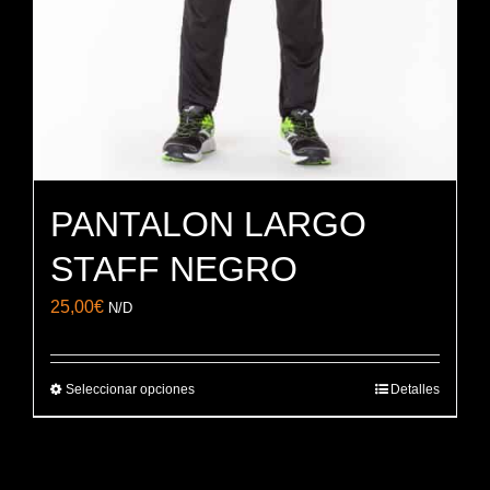
PANTALON LARGO
STAFF NEGRO
25,00
€
N/D
Seleccionar opciones
Detalles
Este
producto
tiene
múltiples