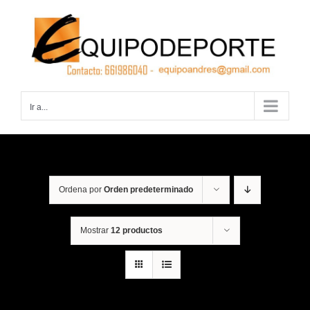
Saltar
al
contenido
Ir a...
Ordena por
Orden predeterminado
Mostrar
12 productos