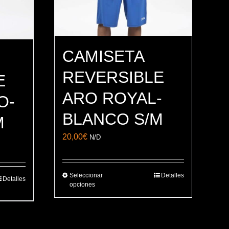
CAMISETA
REVERSIBLE
E
ARO ROYAL-
O-
BLANCO S/M
M
20,00
€
N/D
Seleccionar
Detalles
Este
Detalles
opciones
producto
tiene
múltiples