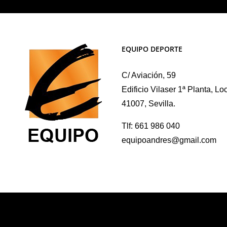
variantes.
opciones
Las
se
opciones
pueden
EQUIPO DEPORTE
se
elegir
pueden
en
C/ Aviación, 59
elegir
la
Edificio Vilaser 1ª Planta, Lo
en
página
41007, Sevilla.
la
de
página
producto
Tlf: 661 986 040
de
equipoandres@gmail.com
producto