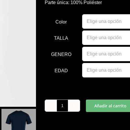
Parte única: 100% Poliéster
Color
TALLA
GENERO
EDAD
Añadir al carrito
CAMISETA
COMBI
MARINO