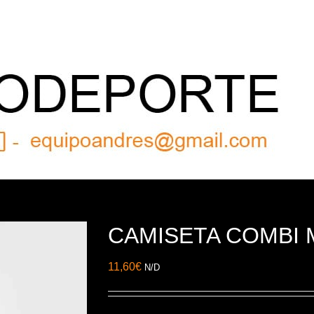
CAMISETA COMBI 
11,60
€
N/D