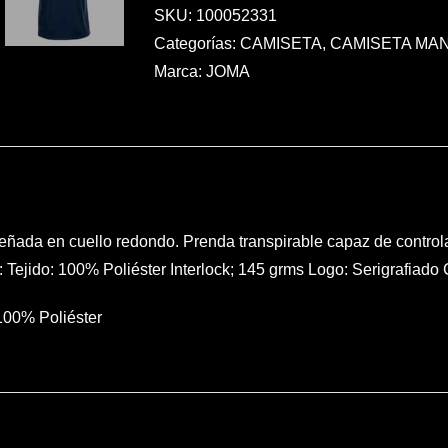
OSCURO
SKU:
100052331
M/C
Categorías:
CAMISETA
,
CAMISETA MA
cantidad
Marca:
JOMA
ñada en cuello redondo. Prenda transpirable capaz de controlar
Tejido: 100% Poliéster Interlock; 145 grms Logo: Serigrafiado 
100% Poliéster