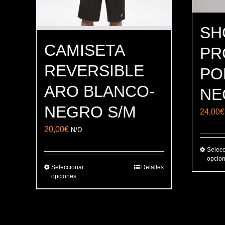
SH
CAMISETA
PR
REVERSIBLE
PO
ARO BLANCO-
NE
NEGRO S/M
24,00
€
20,00
€
N/D
Selecc
opcio
Seleccionar
Detalles
Este
opciones
producto
tiene
múltiples