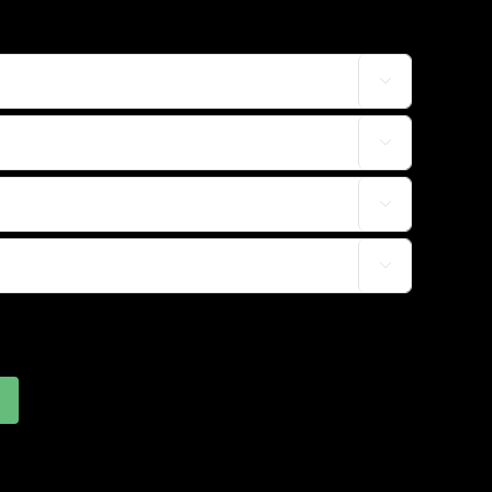



