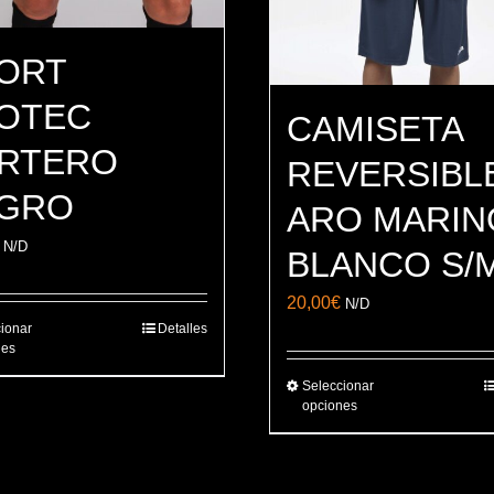
ORT
OTEC
CAMISETA
RTERO
REVERSIBL
GRO
ARO MARIN
N/D
BLANCO S/
20,00
€
N/D
ionar
Detalles
Este
nes
producto
Seleccionar
Este
tiene
opciones
producto
múltiples
tiene
variantes.
múltiples
Las