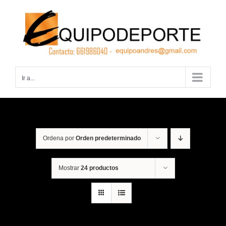
Saltar
al
contenido
Ir a...
Ordena por
Orden predeterminado
Mostrar
24 productos