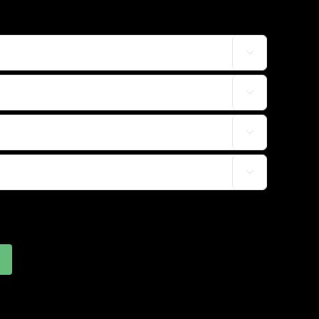



