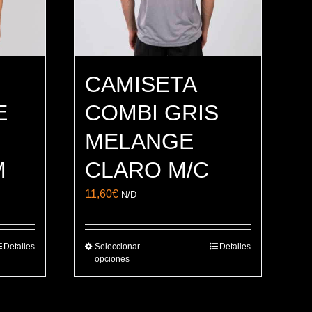
CAMISETA
E
COMBI GRIS
MELANGE
M
CLARO M/C
11,60
€
N/D
Detalles
Seleccionar
Detalles
Este
opciones
producto
tiene
múltiples