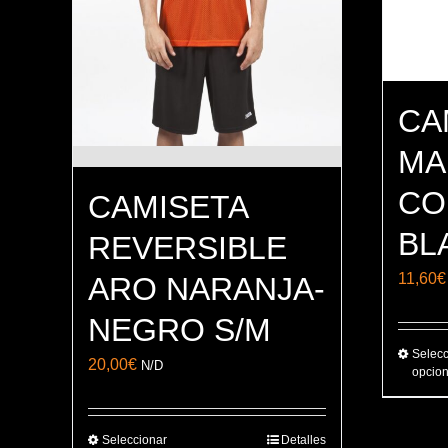
CA
MA
CO
CAMISETA
BL
REVERSIBLE
11,60
€
ARO NARANJA-
NEGRO S/M
Selecc
20,00
€
N/D
opcio
Seleccionar
Detalles
Este