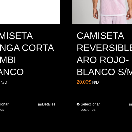
MISETA
CAMISETA
NGA CORTA
REVERSIBL
MBI
ARO ROJO-
ANCO
BLANCO S/
20,00
€
N/D
N/D
ionar
Detalles
Seleccionar
Este
Este
nes
opciones
producto
producto
tiene
tiene
múltiples
múltiples