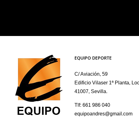
variantes.
variantes.
Las
Las
opciones
opciones
se
se
pueden
pueden
elegir
elegir
EQUIPO DEPORTE
en
en
la
la
C/ Aviación, 59
página
página
Edificio Vilaser 1ª Planta, Lo
de
de
41007, Sevilla.
producto
producto
Tlf: 661 986 040
equipoandres@gmail.com