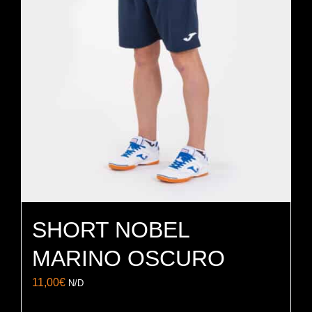
opciones
se
pueden
elegir
en
la
página
de
producto
SHORT NOBEL
MARINO OSCURO
11,00
€
N/D