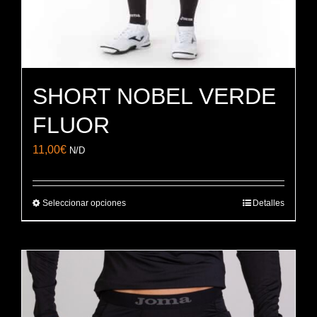
de
producto
SHORT NOBEL VERDE
FLUOR
11,00
€
N/D
Seleccionar opciones
Detalles
Este
producto
tiene
múltiples
variantes.
Las