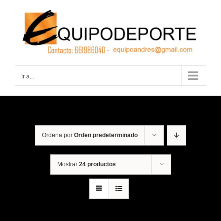
Saltar
al
contenido
Ir a...
Ordena por
Orden predeterminado
Mostrar
24 productos