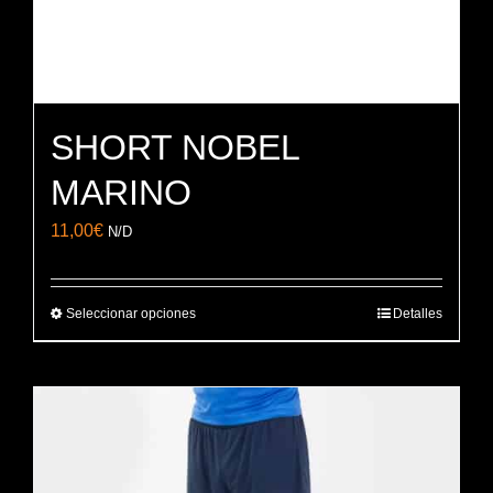
de
producto
SHORT NOBEL
MARINO
11,00
€
N/D
Seleccionar opciones
Detalles
Este
producto
tiene
múltiples
variantes.
Las