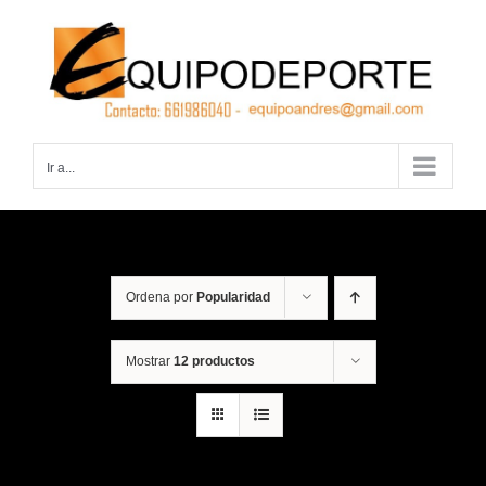
Saltar
al
contenido
Ir a...
Ordena por
Popularidad
Mostrar
12 productos