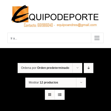
Saltar
al
contenido
Ir a...
Ordena por
Orden predeterminado
Mostrar
12 productos