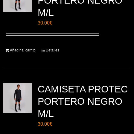
PORTERO NEGRO
se
M/L
pueden
elegir
30,00
€
en
la
página
Añadir al carrito
Detalles
de
producto
CAMISETA PROTEC
PORTERO NEGRO
M/L
30,00
€