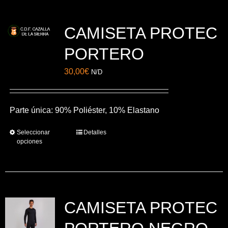
CAMISETA PROTEC
PORTERO
30,00
€
N/D
Parte única: 90% Poliéster, 10% Elastano
Seleccionar
Detalles
Este
opciones
producto
tiene
múltiples
variantes.
CAMISETA PROTEC
Las
opciones